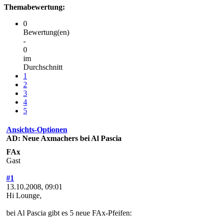
Themabewertung:
0
Bewertung(en)
-
0
im
Durchschnitt
1
2
3
4
5
Ansichts-Optionen
AD: Neue Axmachers bei Al Pascia
FAx
Gast
#1
13.10.2008, 09:01
Hi Lounge,
bei Al Pascia gibt es 5 neue FAx-Pfeifen: