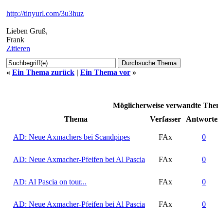
http://tinyurl.com/3u3huz
Lieben Gruß,
Frank
Zitieren
«
Ein Thema zurück
|
Ein Thema vor
»
Möglicherweise verwandte Them
Thema
Verfasser
Antworte
AD: Neue Axmachers bei Scandpipes
FAx
0
AD: Neue Axmacher-Pfeifen bei Al Pascia
FAx
0
AD: Al Pascia on tour...
FAx
0
AD: Neue Axmacher-Pfeifen bei Al Pascia
FAx
0