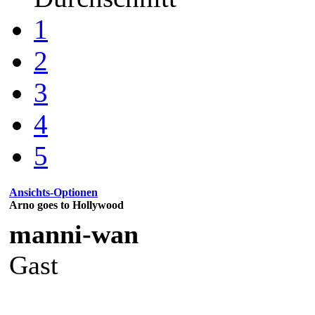
1
2
3
4
5
Ansichts-Optionen
Arno goes to Hollywood
manni-wan
Gast