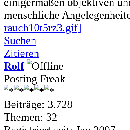
einigermaßen objektiven und
menschliche Angelegenheite
rauch10t5rz3.gif]
Suchen
Zitieren
Rolf
Posting Freak
Beiträge: 3.728
Themen: 32
Registriert seit: Jan 2007