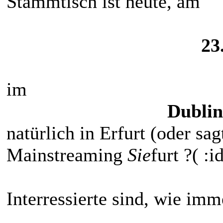
Stammtisch ist heute, am
23
im
Dublin
natürlich in Erfurt (oder s
Mainstreaming
Sie
furt ?( :i
Interressierte sind, wie im