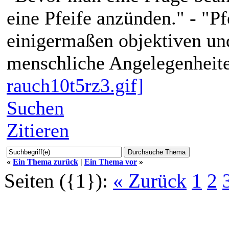
eine Pfeife anzünden." - "P
einigermaßen objektiven und
menschliche Angelegenheite
rauch10t5rz3.gif]
Suchen
Zitieren
«
Ein Thema zurück
|
Ein Thema vor
»
Seiten ({1}):
« Zurück
1
2