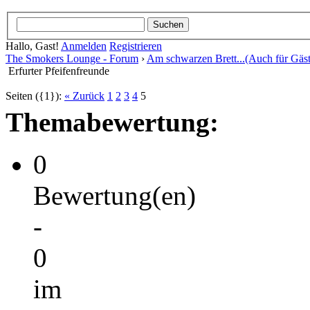
Hallo, Gast!
Anmelden
Registrieren
The Smokers Lounge - Forum
›
Am schwarzen Brett...(Auch für Gäst
Erfurter Pfeifenfreunde
Seiten ({1}):
« Zurück
1
2
3
4
5
Themabewertung:
0
Bewertung(en)
-
0
im